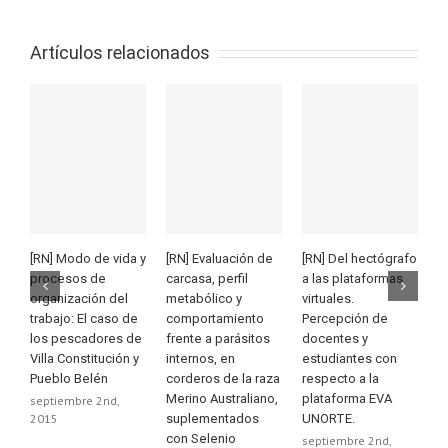
Artículos relacionados
[RN] Modo de vida y
[RN] Evaluación de
[RN] Del hectógrafo
[
procesos de
carcasa, perfil
a las plataformas
d
organización del
metabólico y
virtuales.
m
trabajo: El caso de
comportamiento
Percepción de
e
los pescadores de
frente a parásitos
docentes y
d
Villa Constitución y
internos, en
estudiantes con
h
Pueblo Belén
corderos de la raza
respecto a la
p
Merino Australiano,
plataforma EVA
tu
septiembre 2nd,
2015
suplementados
UNORTE.
s
con Selenio
2
septiembre 2nd,