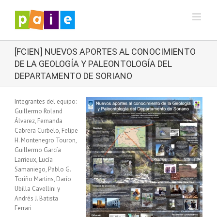
Saltar
al
contenido
[FCIEN] NUEVOS APORTES AL CONOCIMIENTO
DE LA GEOLOGÍA Y PALEONTOLOGÍA DEL
DEPARTAMENTO DE SORIANO
Integrantes del equipo:
Guillermo Roland
Álvarez, Fernanda
Cabrera Curbelo, Felipe
H. Montenegro Touron,
Guillermo García
Larrieux, Lucía
Samaniego, Pablo G.
Toriño Martins, Darío
Ubilla Cavellini y
Andrés J. Batista
Ferrari