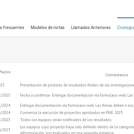
s frecuentes
Modelos de notas
Llamados Anteriores
Cronogr
Plazos
Comentarios
025
Presentación de pósteres de resultados finales de las investigacion
2/2025
Fecha a confirmar- Entregar documentación vía formulario web. Las 
2/2024
Entregar documentación vía formulario web. Las firmas deben ir es
4/2024
Comienza la ejecución de proyectos aprobados en PAIE 2023
2/2023
Todos los equipos serán notificados de los resultados
Los equipos cuyo proyecto haya sido definido dentro de la categorí
0/2023
reformulación, son evaluados en una segunda instancia.