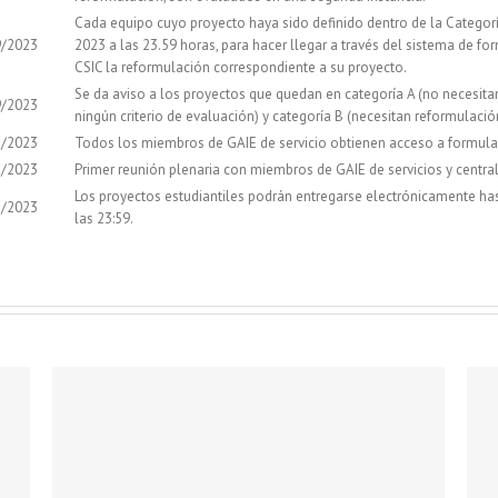
Cada equipo cuyo proyecto haya sido definido dentro de la Categorí
9/2023
2023 a las 23.59 horas, para hacer llegar a través del sistema de fo
CSIC la reformulación correspondiente a su proyecto.
Se da aviso a los proyectos que quedan en categoría A (no necesit
9/2023
ningún criterio de evaluación) y categoría B (necesitan reformulació
8/2023
Todos los miembros de GAIE de servicio obtienen acceso a formula
8/2023
Primer reunión plenaria con miembros de GAIE de servicios y centra
Los proyectos estudiantiles podrán entregarse electrónicamente hast
7/2023
las 23:59.