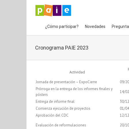
Saltar
al
contenido
¿Cómo participar?
Novedades
Pregunta
Cronograma PAIE 2023
Actividad
Jornada de presentación – ExpoCierre
09/2
Prórroga en la entrega de los informes finales y
14/0
pósters
Entrega de informe final
30/1
Comienza ejecución de proyectos
01/0
Aprobación del CDC
12/1
Evaluación de reformulaciones
20/1