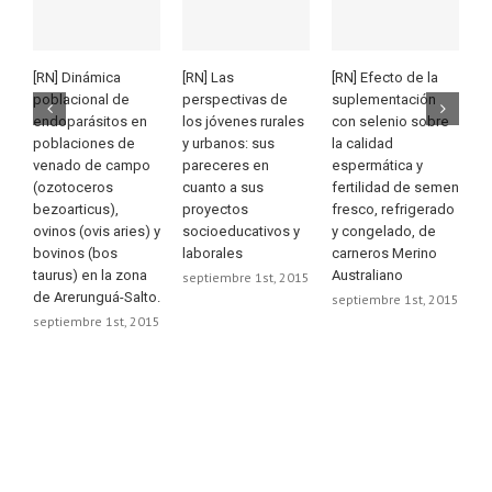
[RN] Dinámica
[RN] Las
[RN] Efecto de la
[
poblacional de
perspectivas de
suplementación
s
endoparásitos en
los jóvenes rurales
con selenio sobre
e
poblaciones de
y urbanos: sus
la calidad
c
venado de campo
pareceres en
espermática y
i
(ozotoceros
cuanto a sus
fertilidad de semen
s
bezoarticus),
proyectos
fresco, refrigerado
c
ovinos (ovis aries) y
socioeducativos y
y congelado, de
U
bovinos (bos
laborales
carneros Merino
s
taurus) en la zona
Australiano
septiembre 1st, 2015
de Arerunguá-Salto.
septiembre 1st, 2015
septiembre 1st, 2015