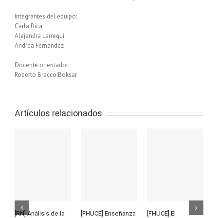
Integrantes del equipo:
Carla Bica
Alejandra Larregui
Andrea Fernández
Docente orientador:
Roberto Bracco Boksar
Artículos relacionados
[RN] Análisis de la
[FHUCE] Enseñanza
[FHUCE] El
[