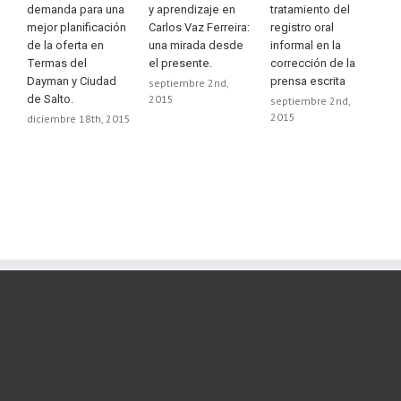
demanda para una
y aprendizaje en
tratamiento del
d
mejor planificación
Carlos Vaz Ferreira:
registro oral
y
de la oferta en
una mirada desde
informal en la
e
Termas del
el presente.
corrección de la
m
Dayman y Ciudad
prensa escrita
septiembre 2nd,
s
de Salto.
2015
2
septiembre 2nd,
2015
diciembre 18th, 2015