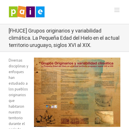
Saltar
al
contenido
[FHUCE] Grupos originarios y variabilidad
climática. La Pequeña Edad del Hielo en el actual
territorio uruguayo, siglos XVI al XIX.
Diversas
disciplinas y
enfoques
han
estudiado a
los pueblos
originarios
que
habitaron
nuestro
territorio
durante el