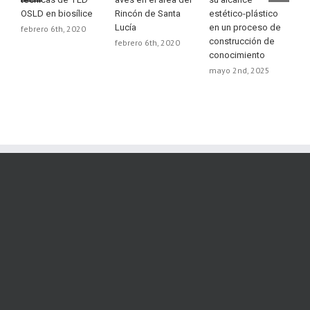
p
OSLD en biosílice
Rincón de Santa
estético-plástico
c
Lucía
en un proceso de
febrero 6th, 2020
p
construcción de
febrero 6th, 2020
s
conocimiento
v
mayo 2nd, 2025
m