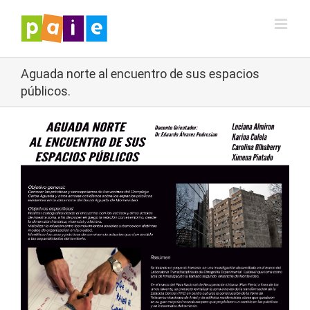
Saltar
al
contenido
Aguada norte al encuentro de sus espacios
públicos.
Ver
imagen
más
grande