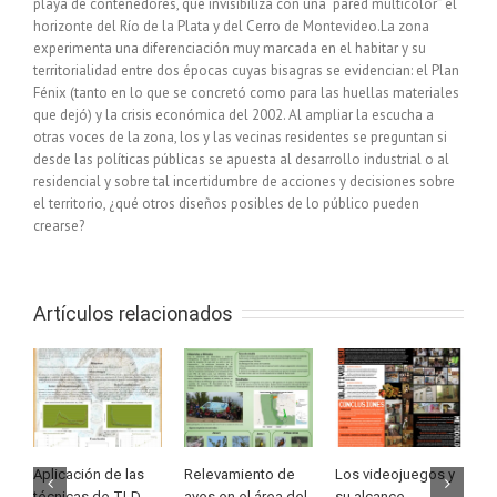
playa de contenedores, que invisibiliza con una “pared multicolor” el
horizonte del Río de la Plata y del Cerro de Montevideo.La zona
experimenta una diferenciación muy marcada en el habitar y su
territorialidad entre dos épocas cuyas bisagras se evidencian: el Plan
Fénix (tanto en lo que se concretó como para las huellas materiales
que dejó) y la crisis económica del 2002. Al ampliar la escucha a
otras voces de la zona, los y las vecinas residentes se preguntan si
desde las políticas públicas se apuesta al desarrollo industrial o al
residencial y sobre tal incertidumbre de acciones y decisiones sobre
el territorio, ¿qué otros diseños posibles de lo público pueden
crearse?
Artículos relacionados
Aplicación de las
Relevamiento de
Los videojuegos y
M
técnicas de TLD
aves en el área del
su alcance