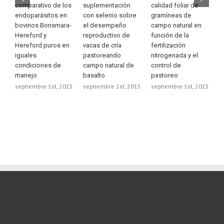
comparativo de los
suplementación
calidad foliar de
m
endoparásitos en
con selenio sobre
gramíneas de
m
bovinos Bonsmara-
el desempeño
campo natural en
n
Hereford y
reproductivo de
función de la
s
Hereford puros en
vacas de cría
fertilización
c
iguales
pastoreando
nitrogenada y el
m
condiciones de
campo natural de
control de
d
manejo
basalto
pastoreo
s
septiembre 1st, 2015
septiembre 1st, 2015
septiembre 1st, 2015