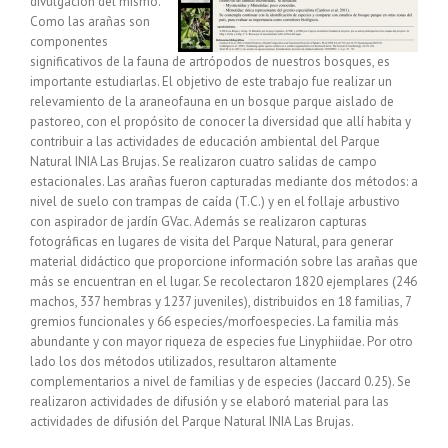
divulgación del mismo.
Como las arañas son
componentes
significativos de la fauna de artrópodos de nuestros bosques, es
importante estudiarlas. El objetivo de este trabajo fue realizar un
relevamiento de la araneofauna en un bosque parque aislado de
pastoreo, con el propósito de conocer la diversidad que allí habita y
contribuir a las actividades de educación ambiental del Parque
Natural INIA Las Brujas. Se realizaron cuatro salidas de campo
estacionales. Las arañas fueron capturadas mediante dos métodos: a
nivel de suelo con trampas de caída (T.C.) y en el follaje arbustivo
con aspirador de jardín GVac. Además se realizaron capturas
fotográficas en lugares de visita del Parque Natural, para generar
material didáctico que proporcione información sobre las arañas que
más se encuentran en el lugar. Se recolectaron 1820 ejemplares (246
machos, 337 hembras y 1237 juveniles), distribuidos en 18 familias, 7
gremios funcionales y 66 especies/morfoespecies. La familia más
abundante y con mayor riqueza de especies fue Linyphiidae. Por otro
lado los dos métodos utilizados, resultaron altamente
complementarios a nivel de familias y de especies (Jaccard 0.25). Se
realizaron actividades de difusión y se elaboró material para las
actividades de difusión del Parque Natural INIA Las Brujas.