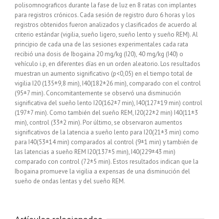
polisomnograficos durante la fase de luz en 8 ratas con implantes
para registros crónicos. Cada sesión de registro duro 6 horas y los
registros obtenidos fueron analizados y clasificados de acuerdo al
criterio estándar (vigilia, sueño ligero, sueño lento y sueño REM). Al
principio de cada una de las sesiones experimentales cada rata
recibió una dosis de Ibogaina 20 mg/kg (I20), 40 mg/kg (I40) o
vehículo i.p, en diferentes días en un orden aleatorio. Los resultados
muestran un aumento significativo (p<0,05) en el tiempo total de
vigilia I20 (135±9,8 min), I40(182±26 min), comparado con el control
(95±7 min). Concomitantemente se observó una disminución
significativa del sueño lento I20(162±7 min), I40(127±19 min) control
(197±7 min). Como también del sueño REM, I20(22±2 min) I40(11±3
min), control (33±2 min). Por último, se observaron aumentos
significativos de la latencia a sueño lento para I20(21±3 min) como
para I40(53±14 min) comparados al control (9±1 min) y también de
las latencias a sueño REM I20(137±5 min), I40(229±43 min)
comparado con control (72±5 min). Estos resultados indican que la
Ibogaina promueve la vigilia a expensas de una disminución del
sueño de ondas lentas y del sueño REM.