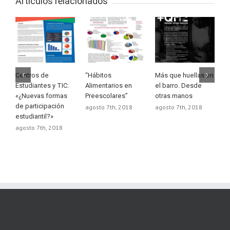
Artículos relacionados
Centros de
“Hábitos
Más que huellas en
D
Estudiantes y TIC:
Alimentarios en
el barro. Desde
d
«¿Nuevas formas
Preescolares”
otras manos
d
de participación
agosto 7th, 2018
agosto 7th, 2018
a
estudiantil?»
agosto 7th, 2018