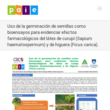
Saltar
al
contenido
Uso de la germinación de semillas como
bioensayos para evidenciar efectos
farmacológicos del látex de curupí (Sapium
haematospermum) y de higuera (Ficus carica).
Ver
imagen
más
grande