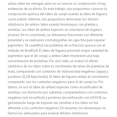
actúa sobre las verrugas, pero no se conoce su composición ni hay
evidencias de su efecto. En este trabajo, nos propusimos conocer la
composición química del látex de curupí usando al látex de higuera
como patrón. Además, nos propusimos demostrar los efectos
citotóxicos de ambos látex usando bioensayos con plantas y
semillas. Los látex de ambas especies se colectaron de órganos
jóvenes. De lo cosechado, se obtuvieron fracciones con diferente
polaridad y se realizaron cromatografías de capa fina para separar
pigmentos. Se cuantificó las proteínas de la fracción acuosa con el
método de Bradford. El látex de higuera presentó mayor cantidad de
pigmentos que el de curupí, y ambos látex mostraron una baja
concentración de proteínas. Por otro lado, se evaluó el efecto
citotóxico de los látex sobre el crecimiento de raíces de plántulas de
maíz, comparando con controles de citotoxicidad negativos (agua) y
positivos (0,1% hipoclorito). El látex de higuera redujo el crecimiento
comparado con los controles negativos, pero el de curupí no. Por
último, se usó el látex de ambas especies como escarificador de
semillas con dormición por cubiertas comparándolos con controles
negativos (sin escarificar) y positivos (escarificación con H2SO4). La
germinación luego de exponer las semillas a los látex no fue
diferente a los controles negativos. En resumen, los bioensayos no
fueron los adecuados para evaluar efectos citotóxicos.