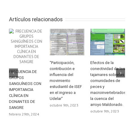
Artículos relacionados
“Participación,
Efectos de la
M
contribución e
conectividad de los
l
FRECUENCIA DE
influencia del
tajamares sobrelas
p
GRUPOS
movimiento
comunidades de
l
SANGUÍNEOS CON
estudiantil de ISEF
peces y
d
IMPORTANCIA
en el ingreso a
macroinvertebradosen
o
CLÍNICA EN
Udelar”
la cuenca del
DONANTES DE
arroyo Maldonado.
octubre 9th, 2023
SANGRE
octubre 9th, 2023
febrero 29th, 2024