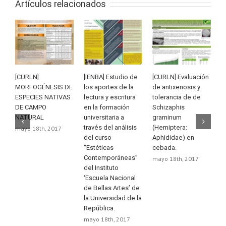
Artículos relacionados
[CURLN]
[IENBA] Estudio de
[CURLN] Evaluación
[
MORFOGÉNESIS DE
los aportes de la
de antixenosis y
e
ESPECIES NATIVAS
lectura y escritura
tolerancia de de
E
DE CAMPO
en la formación
Schizaphis
c
NATURAL
universitaria a
graminum
p
través del análisis
(Hemiptera:
u
mayo 18th, 2017
del curso
Aphididae) en
m
“Estéticas
cebada.
Contemporáneas”
mayo 18th, 2017
del Instituto
‘Escuela Nacional
de Bellas Artes’ de
la Universidad de la
República.
mayo 18th, 2017