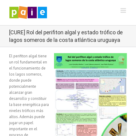
Saltar
al
contenido
[CURE] Rol del perifiton algal y estado trófico de
lagos someros de la costa atlántica uruguaya
El perifiton algal tiene
un rol fundamental en
el funcionamiento de
los lagos someros,
donde puede
potencialmente
alcanzar gran
desarrollo y constituir
la base energética para
niveles tróficos más
altos. Además puede
jugar un papel
importante en el
proceso de