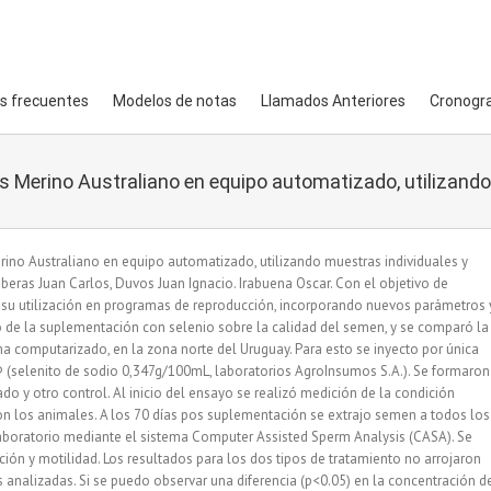
s frecuentes
Modelos de notas
Llamados Anteriores
Cronogr
 Merino Australiano en equipo automatizado, utilizando
ino Australiano en equipo automatizado, utilizando muestras individuales y
beras Juan Carlos, Duvos Juan Ignacio. Irabuena Oscar. Con el objetivo de
a su utilización en programas de reproducción, incorporando nuevos parámetros 
o de la suplementación con selenio sobre la calidad del semen, y se comparó la
a computarizado, en la zona norte del Uruguay. Para esto se inyecto por única
® (selenito de sodio 0,347g/100mL, laboratorios AgroInsumos S.A.). Se formaron
 y otro control. Al inicio del ensayo se realizó medición de la condición
ron los animales. A los 70 días pos suplementación se extrajo semen a todos los
laboratorio mediante el sistema Computer Assisted Sperm Analysis (CASA). Se
ión y motilidad. Los resultados para los dos tipos de tratamiento no arrojaron
es analizadas. Si se puedo observar una diferencia (p<0.05) en la concentración d