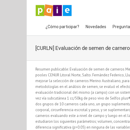
Saltar
al
contenido
¿Cómo participar?
Novedades
Pregunta
[CURLN] Evaluación de semen de carneros
Resumen publicable: Evaluación de semen de carneros Mer
pooles CENUR Litoral Norte, Salto. Fernández Federico, Llu
mejorar la selección de carneros Merino Australiano, par
metodologías en el análisis de semen, se evaluó el efect
evaluación tradicional del mismo (a campo) con un sistem
vez vía subcutánea 1 cc/50kg de peso vivo de Selfos plus
dos grupos de 10 carneros cada uno, un grupo suplementado
corporal, circunferencia escrotal y peso, y se suplementa
carneros evaluando este a nivel de campo y luego en el 
estudiaron los siguientes parámetros; volumen, concentrac
diferencia significativa (p>0.05) en ninguna de las variabl