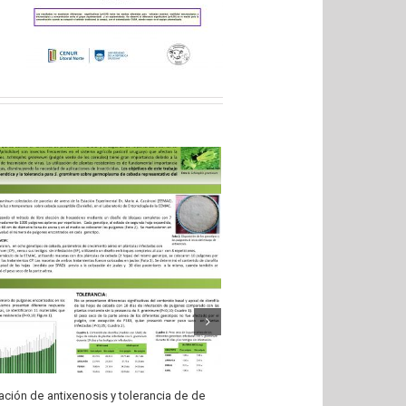
ación de antixenosis y tolerancia de de
[IENBA] Cuerpo epistemológico.