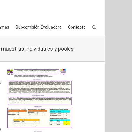
amas
Subcomisión Evaluadora
Contacto
 muestras individuales y pooles
y
e