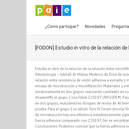
Saltar
al
contenido
¿Cómo participar?
Novedades
Pregunta
[FODON] Estudio in vitro de la relación d
Estudio in vitro de la relación de la relación entre microf
Odontología – UdelaR. Br. Matias Mederos; Br. Elisa de León
relación entre resistencia de unión adhesiva a esmalte y 
ensayo de microtracción y microfiltración. Materiales y mé
aleatoriamente en dos grupos realizando cavidades en sus 
Vivadent®), el grupo 2 con Filtek Z250 XT (3M ESPE®). Par
en dos grupos, realizándoles bloques de resina de 4x5mm
prueba. Para el grupo 1 se utilizó Teric N Ceram (Ivoclar V
de microtracción hay una diferencia estadísticamente signi
fuerza adhesiva comparado con Z250 XT. No se encontraron 
Conclusiones: Podemos concluir que la fuerza adhesiva n