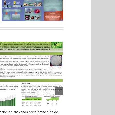
ación de antixenosis y tolerancia de de
[IENBA] Cuerpo epistemológico.