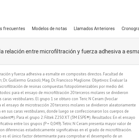
s frecuentes
Modelos de notas
Llamados Anteriores
Cronogr
e la relación entre microfiltración y fuerza adhesiva a es
iltración y fuerza adhesiva a esmalte en composites directos. Facultad de
; Dr. Guillermo Grazioli; Mag. Dr. Francisco Maglione. Objetivos: Evaluar la
microfiltración de resinas compuestas fotopolimerizables por medio del
todos: para el ensayo de microfiltración 20 terceros molares se dividieron
caras vestibulares. El grupo 1 se obturo con Teric N Ceram (Ivoclar
a el ensayo de microtracción 20 terceros molares se dividieron aleatoriamente
 en sus caras vestibulares, donde luego se confeccionaron los cuerpos de
ivadent®). Para el grupo 2: Filtek Z250 XT (3M ESPE®). Resultados: En el ensayo
ficativa entre los grupos (P = 0,049).Tetric N Ceram presenta mayor valor de
diferencias estadisticamente significativas en el grado de microfiltración.
o es el único factor determinante para comprobar el desempeño de un